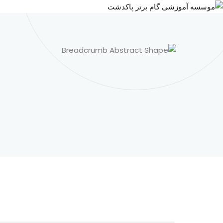
ه
حتوا
روید