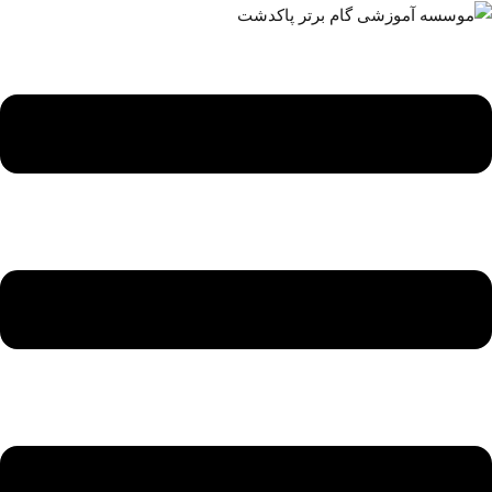
ه
حتوا
روید