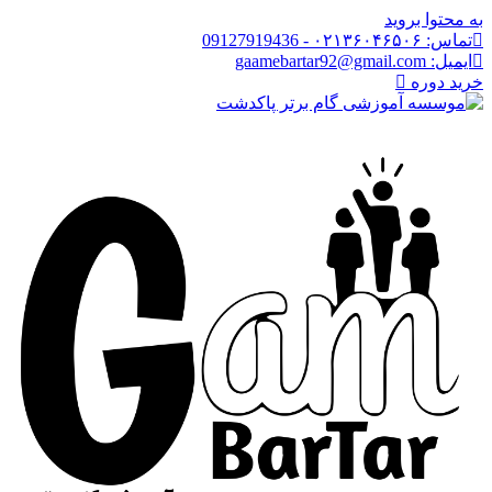
به محتوا بروید
تماس: ۰۲۱۳۶۰۴۶۵۰۶ - 09127919436
ایمیل: gaamebartar92@gmail.com
خرید دوره