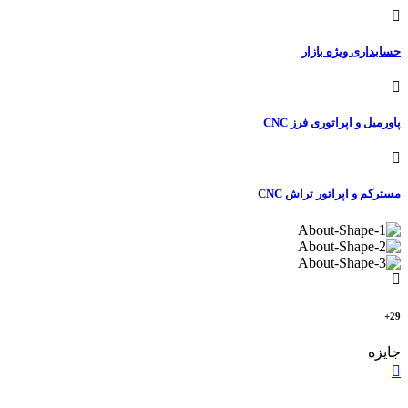
حسابداری ویژه بازار
پاورمیل و اپراتوری فرز CNC
مسترکم و اپراتور تراش CNC
29+
جایزه