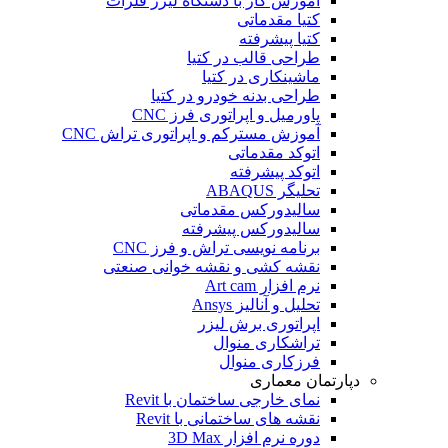
آموزش کار با دستگاه لیزر فلزات
کتیا مقدماتی
کتیا پیشرفته
طراحی قالب در کتیا
ماشینکاری در کتیا
طراحی بدنه خودرو در کتیا
پاورمیل و اپراتوری فرز CNC
آموزش مسترکم و اپراتوری تراش CNC
اتوکد مقدماتی
اتوکد پیشرفته
تحلیگر ABAQUS
سالیدورکس مقدماتی
سالیدورکس پیشرفته
برنامه نویسی تراش و فرز CNC
نقشه کشی و نقشه خوانی صنعتی
نرم افزار Art cam
تحلیل و آنالیز Ansys
اپراتوری برش لیزر
تراشکاری منوال
فرزکاری منوال
دپارتمان معماری
نمای خارجی ساختمان با Revit
نقشه های ساختمانی با Revit
دوره نرم افزار 3D Max