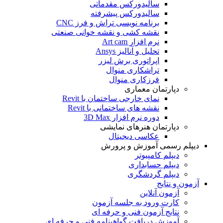
سالیدورکس مقدماتی
سالیدورکس پیشرفته
برنامه نویسی تراش و فرز CNC
نقشه کشی و نقشه خوانی صنعتی
نرم افزار Art cam
تحلیل و آنالیز Ansys
اپراتوری برش لیزر
تراشکاری منوال
فرزکاری منوال
دپارتمان معماری
نمای خارجی ساختمان با Revit
نقشه های ساختمانی با Revit
دوره نرم افزار 3D Max
دپارتمان هنرهای نمایشی
عکاسی دیجیتال
دیپلم رسمی آموزش و پرورش
دیپلم کامپیوتر
دیپلم حسابداری
دیپلم گردشگری
آزمون و نتایج
آزمون آنلاین
کارت ورود به جلسه آزمون
نتایج آزمون فنی و حرفه ای
آموزش دریافت گواهینامه فنی و حرفه ای