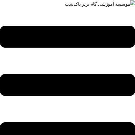
ه
حتوا
روید