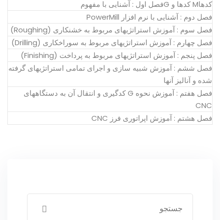
کدهاM کدها و Gفصل اول : آشنایی با مفهوم
فصل دوم : آشنایی با نرم افزار PowerMill
فصل سوم : آموزش استراتژی­های مربوط به خشن­کاری (Roughing)
فصل چهارم : آموزش استراتژی­های مربوط به سوراخکاری (Drilling)
فصل پنجم : آموزش استراتژی­های مربوط به پرداخت (Finishing)
فصل ششم : آموزش شبیه سازی و اجرای تمامی استراتژی­های گرفته
شده و آنالیز آنها
فصل هفتم : آموزش نحوه G کدگیری و انتقال آن به دستگاه­های
CNC
فصل هشتم : آموزش اپراتوری فرز CNC