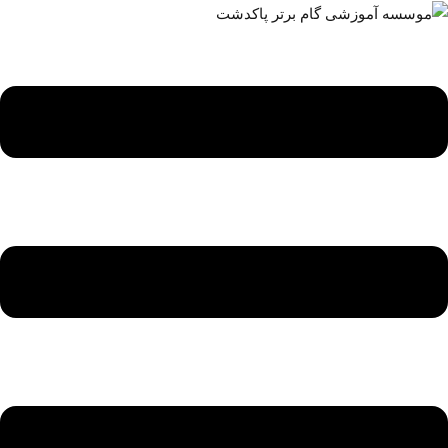
ه
حتوا
روید