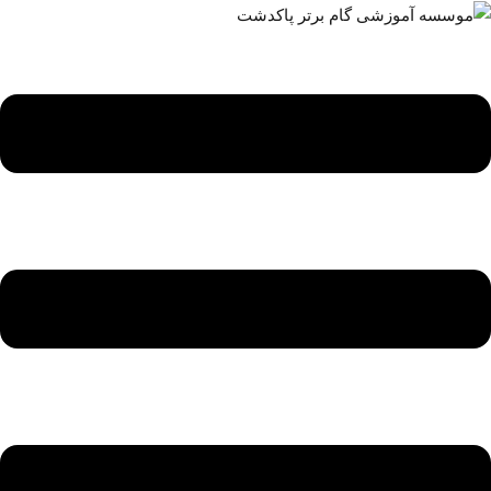
ه
حتوا
روید