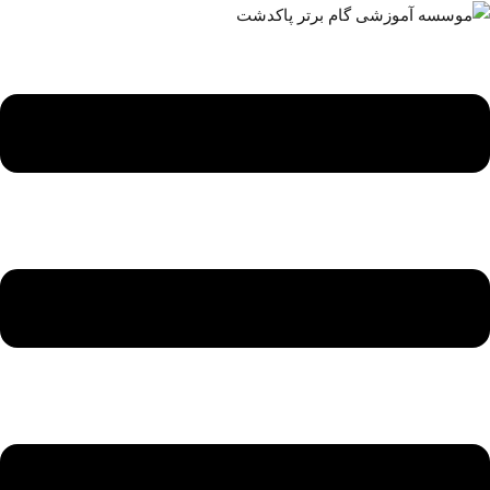
ه
حتوا
روید