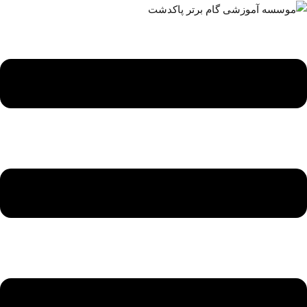
ه
حتوا
روید