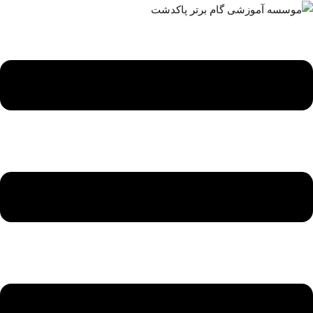
ه
حتوا
روید