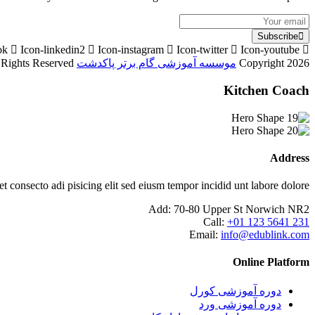
Subscribe
ok
Icon-linkedin2
Icon-instagram
Icon-twitter
Icon-youtube
Copyright 2026
موسسه آموزشی گام برتر پاکدشت
Designed By
l Rights Reserved
Kitchen Coach
Address
consecto adi pisicing elit sed eiusm tempor incidid unt labore dolore.
Add:
70-80 Upper St Norwich NR2
Call:
+01 123 5641 231
Email:
info@edublink.com
Online Platform
دوره آموزشی کورل
دوره آموزشی ورد