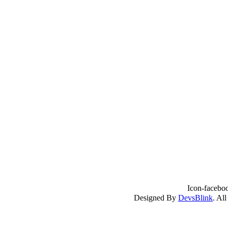
Icon-facebo
DevsBlink
. Al