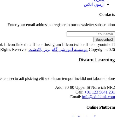
آزمون آنلاین
Contacts
Enter your email address to register to our newsletter subscription
Subscribe
ok
Icon-linkedin2
Icon-instagram
Icon-twitter
Icon-youtube
Copyright 2026
موسسه آموزشی گام برتر پاکدشت
Designed By
l Rights Reserved
Distant Learning
consecto adi pisicing elit sed eiusm tempor incidid unt labore dolore.
Add:
70-80 Upper St Norwich NR2
Call:
+01 123 5641 231
Email:
info@edublink.com
Online Platform