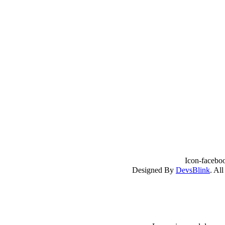
Icon-facebo
DevsBlink
. Al