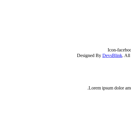
Icon-facebo
DevsBlink
. Al
Lorem ipsum dolor amet 