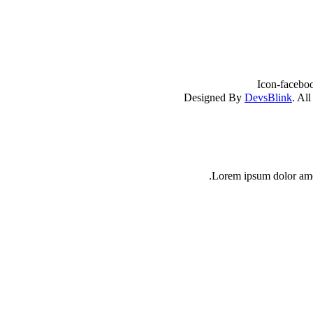
Icon-facebo
DevsBlink
. Al
Lorem ipsum dolor amet 