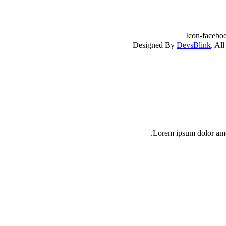
Icon-facebo
DevsBlink
. Al
Lorem ipsum dolor amet 