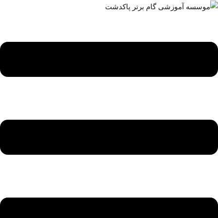
ه
حتوا
روید