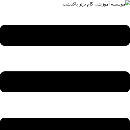
ه
حتوا
روید