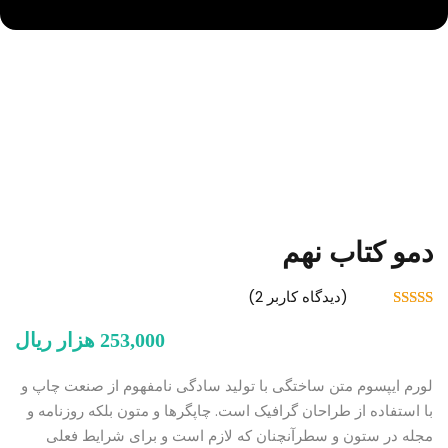
دمو کتاب نهم
(دیدگاه کاربر
2
)
2
امتیاز
4.50
از 5 امتیاز
253,000
هزار ریال
مشتری
لورم ایپسوم متن ساختگی با تولید سادگی نامفهوم از صنعت چاپ و
با استفاده از طراحان گرافیک است. چاپگرها و متون بلکه روزنامه و
مجله در ستون و سطرآنچنان که لازم است و برای شرایط فعلی